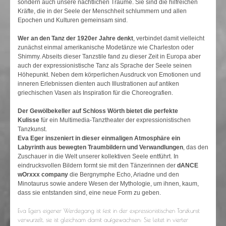
sondern auch unsere nächtlichen Träume. Sie sind die hilfreichen
Kräfte, die in der Seele der Menschheit schlummern und allen
Epochen und Kulturen gemeinsam sind.
Wer an den Tanz der 1920er Jahre denkt
, verbindet damit vielleicht
zunächst einmal amerikanische Modetänze wie Charleston oder
Shimmy. Abseits dieser Tanzstile fand zu dieser Zeit in Europa aber
auch der expressionistische Tanz als Sprache der Seele seinen
Höhepunkt. Neben dem körperlichen Ausdruck von Emotionen und
inneren Erlebnissen dienten auch Illustrationen auf antiken
griechischen Vasen als Inspiration für die Choreografien.
Der Gewölbekeller auf Schloss Wörth bietet die perfekte
Kulisse
für ein Multimedia-Tanztheater der expressionistischen
Tanzkunst.
Eva Eger inszeniert in dieser einmaligen Atmosphäre ein
Labyrinth aus bewegten Traumbildern und Verwandlungen
, das den
Zuschauer in die Welt unserer kollektiven Seele entführt. In
eindrucksvollen Bildern formt sie mit den Tänzerinnen der
dANCE
wOrxxx company
die Bergnymphe Echo, Ariadne und den
Minotaurus sowie andere Wesen der Mythologie, um ihnen, kaum,
dass sie entstanden sind, eine neue Form zu geben.
Eva Egers eigener Werdegang ist fest in der expressionistischen Tanzkunst
verwurzelt, sie ist gleichsam damit aufgewachsen: Sie leitet in vierter