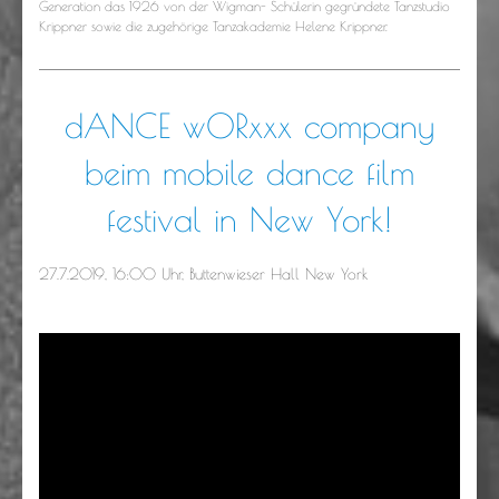
Generation das 1926 von der Wigman- Schülerin gegründete Tanzstudio
Krippner sowie die zugehörige Tanzakademie Helene Krippner.
dANCE wORxxx company
beim mobile dance film
festival in New York!
27.7.2019, 16:00 Uhr, Buttenwieser Hall New York