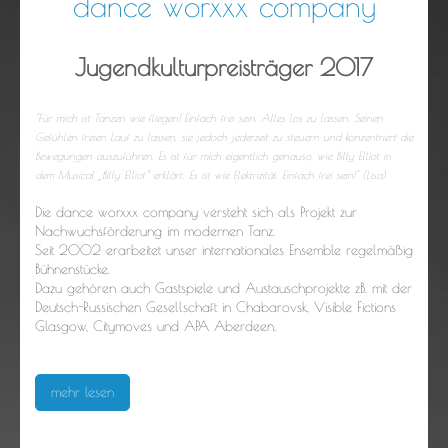
dance worxxx company
Jugendkulturpreisträger 2017
"Für mich ist Tanzen wie fliegen! Einfach frei sein. Alles los zu lassen. Seinen
Gefühlen freien Lauf zu lassen, sie jedoch jederzeit zu steuern und konzentriert die
Bewegungen auszuführen. Es ist für mich eigentlich genauso, wie Billy Elliot in
dem Musical „Billy Elliot“ erklärt: Es ist wie Elektrizität. Einfach frei sein!" (Lisa)
Die dance worxxx company versteht sich als Projekt zur
Nachwuchsförderung im modernen Tanz.
Seit 2002 erarbeitet unser internationales Ensemble regelmäßig
Bühnenstücke.
Dazu gehören auch Gastspiele und Austauschprojekte zB. mit der
Deutsch-Russischen Gesellschaft in Chabarovsk, Visible Fictions
Glasgow, Citymoves und APA Aberdeen.
mehr lesen