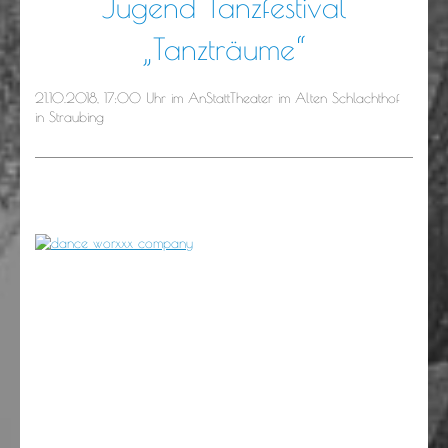
Jugend Tanzfestival
„Tanzträume“
21.10.2018, 17:00 Uhr im AnStattTheater im Alten Schlachthof
in Straubing