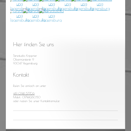
Hier finden Sie uns
Tanzstudio Krippner
Obermünsterstr.
9
93047 Regensburg
Kontakt
Rufen Sie einfach an unter
+49 0941 57706
Mobil: 01714426050
oder nutzen Sie unser Kontaktformular.