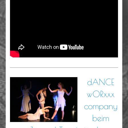
dANCE
wORxxx
company
beim